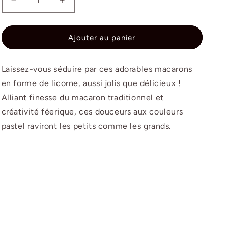
Réduire
Augmenter
la
la
quantité
quantité
de
de
Ajouter au panier
Macaron
Macaron
licorne
licorne
Laissez-vous séduire par ces adorables macarons
en forme de licorne, aussi jolis que délicieux !
Alliant finesse du macaron traditionnel et
créativité féerique, ces douceurs aux couleurs
pastel raviront les petits comme les grands.