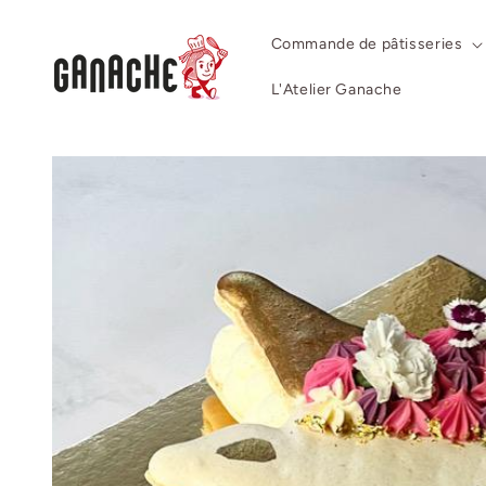
et
passer
au
Commande de pâtisseries
contenu
L'Atelier Ganache
Passer aux
informations
produits