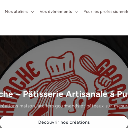
Nos ateliers
Vos événements
Pour les professionnel
he – Pâtisserie Artisanale à P
réations maison, ateliers gourmands et gâteaux sur-mesur
Découvrir nos créations