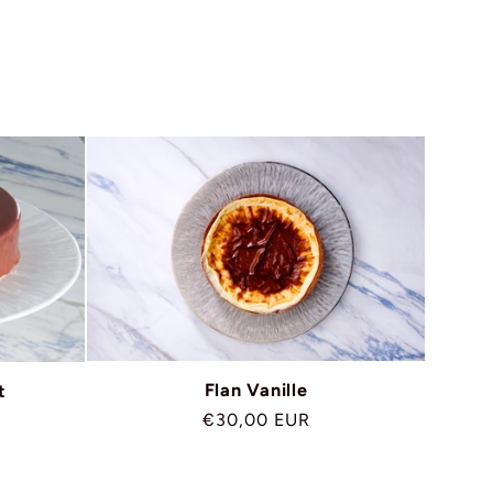
Flan Vanille
t
Prix
€30,00 EUR
habituel