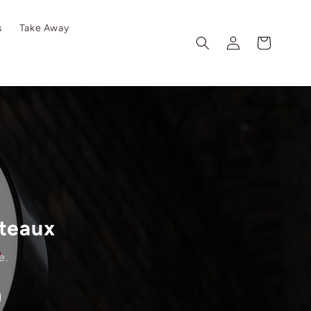
s
Take Away
Connexion
Panier
uteaux
e.