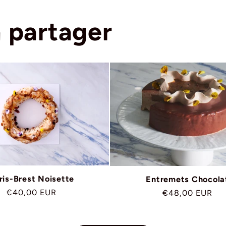
à partager
ris-Brest Noisette
Entremets Chocola
Prix
€40,00 EUR
Prix
€48,00 EUR
habituel
habituel