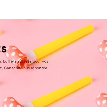
ts
os buffets sucrées pour vos
et, Ganache vous répondra